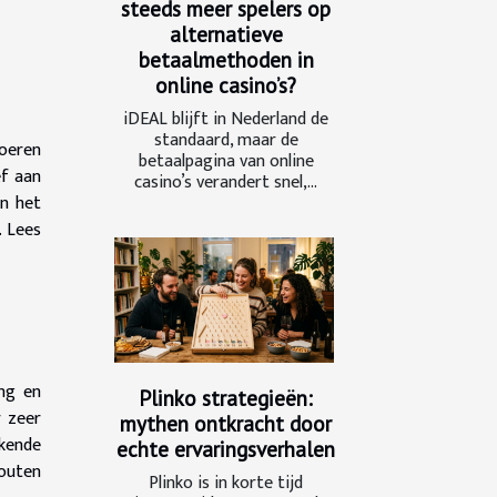
steeds meer spelers op
alternatieve
betaalmethoden in
online casino’s?
iDEAL blijft in Nederland de
standaard, maar de
loeren
betaalpagina van online
ef aan
casino’s verandert snel,...
en het
. Lees
ng en
Plinko strategieën:
r zeer
mythen ontkracht door
ekende
echte ervaringsverhalen
zouten
Plinko is in korte tijd