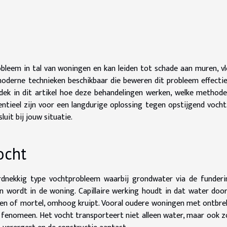
leem in tal van woningen en kan leiden tot schade aan muren, v
 moderne technieken beschikbaar die beweren dit probleem effecti
tdek in dit artikel hoe deze behandelingen werken, welke method
tieel zijn voor een langdurige oplossing tegen opstijgend vocht
uit bij jouw situatie.
ocht
rdnekkig type vochtprobleem waarbij grondwater via de funderi
 wordt in de woning. Capillaire werking houdt in dat water doo
teen of mortel, omhoog kruipt. Vooral oudere woningen met ontbr
t fenomeen. Het vocht transporteert niet alleen water, maar ook 