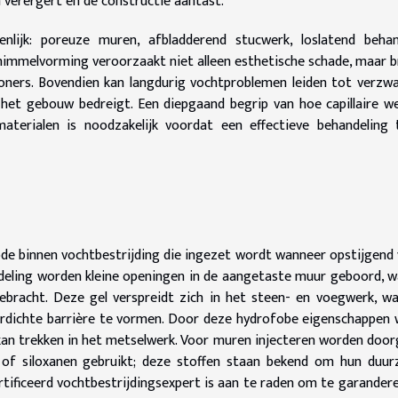
 verergert en de constructie aantast.
nlijk: poreuze muren, afbladderend stucwerk, loslatend beha
chimmelvorming veroorzaakt niet alleen esthetische schade, maar 
ners. Bovendien kan langdurig vochtproblemen leiden tot verzw
n het gebouw bedreigt. Een diepgaand begrip van hoe capillaire w
erialen is noodzakelijk voordat een effectieve behandeling 
ode binnen vochtbestrijding die ingezet wordt wanneer opstijgend
deling worden kleine openingen in de aangetaste muur geboord, 
ebracht. Deze gel verspreidt zich in het steen- en voegwerk, wa
dichte barrière te vormen. Door deze hydrofobe eigenschappen
n trekken in het metselwerk. Voor muren injecteren worden doo
n of siloxanen gebruikt; deze stoffen staan bekend om hun duu
rtificeerd vochtbestrijdingsexpert is aan te raden om te garander