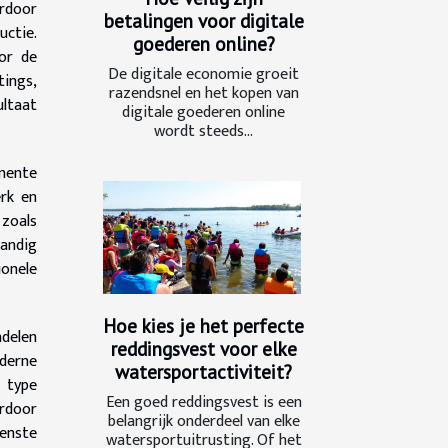
erdoor
betalingen voor digitale
uctie.
goederen online?
oor de
De digitale economie groeit
tings,
razendsnel en het kopen van
ultaat
digitale goederen online
wordt steeds...
anente
erk en
 zoals
tandig
onele
Hoe kies je het perfecte
ndelen
reddingsvest voor elke
derne
watersportactiviteit?
 type
Een goed reddingsvest is een
rdoor
belangrijk onderdeel van elke
wenste
watersportuitrusting. Of het