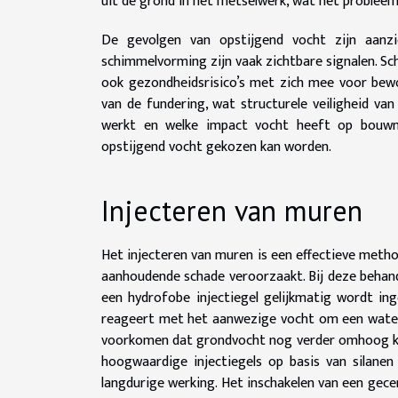
uit de grond in het metselwerk, wat het probleem
De gevolgen van opstijgend vocht zijn aanzie
schimmelvorming zijn vaak zichtbare signalen. S
ook gezondheidsrisico’s met zich mee voor bewo
van de fundering, wat structurele veiligheid va
werkt en welke impact vocht heeft op bouwmat
opstijgend vocht gekozen kan worden.
Injecteren van muren
Het injecteren van muren is een effectieve meth
aanhoudende schade veroorzaakt. Bij deze behan
een hydrofobe injectiegel gelijkmatig wordt ing
reageert met het aanwezige vocht om een water
voorkomen dat grondvocht nog verder omhoog ka
hoogwaardige injectiegels op basis van silane
langdurige werking. Het inschakelen van een gece