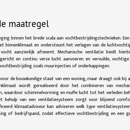
nde maatregel
eging binnen het brede scala aan vochtbestrijdingstechnieken. Ee
et binnenklimaat en ondersteunt het verlagen van de luchtvochti
ocht aanzienlijk afneemt. Mechanische ventilatie biedt hierbi
ericht en continu verse lucht aanvoeren en vervuilde, vochtige
vochtbestrijding zoals muurinjecties of onderkappingen.
tig voor de bouwkundige staat van een woning, maar draagt ook bij 
nklimaat wordt gerealiseerd door het combineren van mechan
n, waardoor schimmelvorming en muffe lucht tot het verleden be
t behulp van een ventilatiesysteem zorgt voor blijvend comfo
ficeerd klimaatadviseur kan adviseren welk type ventilatiesyste
ning of bedrijfspand, zodat effectieve vochtbestrijding en een 