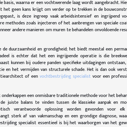
 basis, waarna er een vochtwerende laag wordt aangebracht. Hi
t het geen kans krijgt om verder op te trekken in de bouwconstr
epast, is deze ingreep vaak arbeidsintensief en ingrijpend v
ere methodes zoals injecteren of het aanbrengen van speciale coa
anneer andere manieren om muren te behandelen onvoldoende res
e de duurzaamheid en grondigheid; het biedt meestal een perm
deel is echter dat het een ingrijpende operatie is die breekw
ast kunnen bij oudere panden specifieke uitdagingen ontstaan,
e en het vermijden van structurele schade. Het is dan ook vers
atiearchitect of een
vochtbestrijding specialist
voor een professi
ft onderkappen een onmisbare traditionele methode voor het beha
de juiste balans te vinden tussen de klassieke aanpak en mo
etisch verantwoorde oplossing worden gevonden voor elk
hangt sterk af van vakmanschap en een grondige diagnose, waa
trijding specialist essentieel is bij het waarborgen van het ge