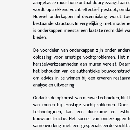
aangetaste muur horizontaal doorgezaagd aan de
wordt optrekkend vocht effectief gestopt, omda
Hoewel onderkappen al decennialang wordt toeg
bestaande structuur. In vergelijking met modern
is onderkappen meestal een laatste redmiddel w
bieden.
De voordelen van onderkappen zijn onder ander
oplossing voor ernstige vochtproblemen. Het na
herstelwerkzaamheden aan muren vereist. Daarna
het behouden van de authentieke bouwconstructi
om advies in te winnen bij een ervaren restaur
analyse en uitvoering.
Ondanks de opkomst van nieuwe technieken, blij
van muren bij ernstige vochtproblemen. Door 
technologieën, kan een duurzame en esth
bouwconstructie. Het succes van onderkappen 
samenwerking met een gespecialiseerde vochtbes