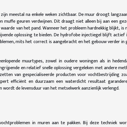
 zijn meestal na enkele weken zichtbaar. De muur droogt langzaa
 muffe geuren verdwijnen. Dit draagt niet alleen bij aan een ge
 waarde van het pand. Wanneer het probleem hardnekkig blijkt, is
jvende oplossing te bieden. De hydrofobe injectiegel blijft actief 
lemen, mits het correct is aangebracht en het gebouw verder in
teenlopende muurtypes, zowel in oudere woningen als in hedend
ngrijpende en relatief snelle oplossing vergeleken met andere me
nzetten van gespecialiseerde producten voor vochtbestrijding zo
expert efficiënt en duurzaam een waterdicht resultaat garander
 wordt de levensduur van het metselwerk aanzienlijk verlengd.
n
ochtproblemen in muren aan te pakken. Bij deze techniek wor