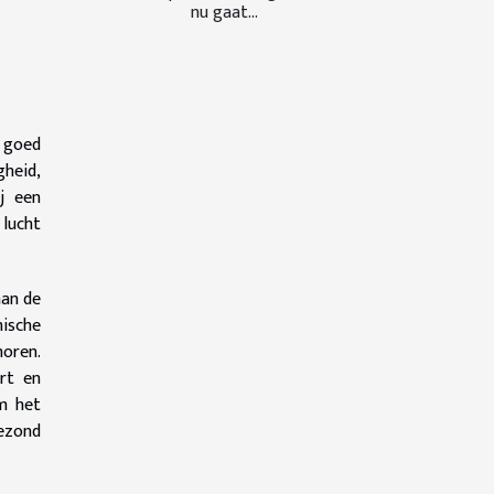
nu gaat...
n goed
gheid,
j een
 lucht
aan de
ische
horen.
rt en
em het
gezond