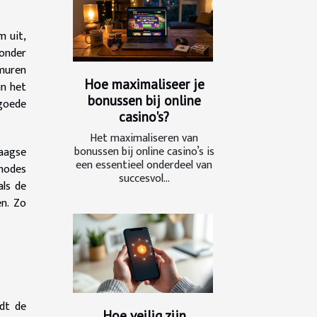
m uit,
zonder
 muren
Hoe maximaliseer je
in het
bonussen bij online
 goede
casino's?
Het maximaliseren van
bonussen bij online casino’s is
aagse
een essentieel onderdeel van
thodes
succesvol...
als de
en. Zo
dt de
Hoe veilig zijn