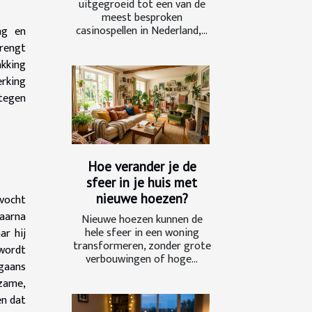
uitgegroeid tot een van de
meest besproken
casinospellen in Nederland,...
ng en
brengt
akking
erking
tegen
Hoe verander je de
sfeer in je huis met
nieuwe hoezen?
 vocht
waarna
Nieuwe hoezen kunnen de
hele sfeer in een woning
ar hij
transformeren, zonder grote
 wordt
verbouwingen of hoge...
rgaans
rzame,
en dat